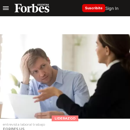
Sign In
Suscribite
LIDERAZGO
entrevista laboral trabajo
FORBES US