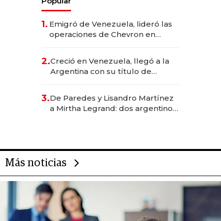
Popular
1.
Emigró de Venezuela, lideró las
operaciones de Chevron en
EE.UU. y hoy es la única mujer
CEO en Vaca Muerta
2.
Creció en Venezuela, llegó a la
Argentina con su título de
abogado y construyó un imperio
gastronómico que revoluciona
3.
De Paredes y Lisandro Martínez
las marcas "fast premium"
a Mirtha Legrand: dos argentinos
impulsan el negocio del wellness
deportivo y el cuidado corporal
Más noticias