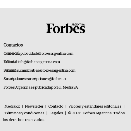
Contactos
Comercial:
publicidad@forbesargentina.com
Editorial:
info@forbesargentina.com
Summit:
summitforbes@forbesargentina.com
Suscripciones:
suscripciones@forbes.ar
Forbes Argentina es publicada por HT Media SA.
MediaKit
|
Newsletter
|
Contacto
|
Valores y estándares editoriales
|
Términos y condiciones
|
Legales
|
© 2026. Forbes Argentina. Todos
los derechos reservados.