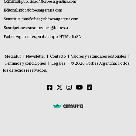
Comercial:
publicidad@forbesargentina.com
Editorial:
info@forbesargentina.com
Summit:
summitforbes@forbesargentina.com
Suscripciones:
suscripciones@forbes.ar
Forbes Argentina es publicada por HT Media SA.
MediaKit
|
Newsletter
|
Contacto
|
Valores y estándares editoriales
|
Términos y condiciones
|
Legales
|
© 2026. Forbes Argentina. Todos
los derechos reservados.