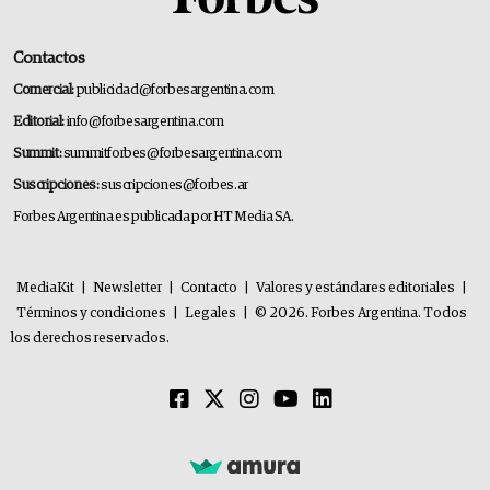
Contactos
Comercial:
publicidad@forbesargentina.com
Editorial:
info@forbesargentina.com
Summit:
summitforbes@forbesargentina.com
Suscripciones:
suscripciones@forbes.ar
Forbes Argentina es publicada por HT Media SA.
MediaKit
|
Newsletter
|
Contacto
|
Valores y estándares editoriales
|
Términos y condiciones
|
Legales
|
© 2026. Forbes Argentina. Todos
los derechos reservados.