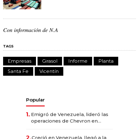
Con información de N.A
TAGS
Empresas
Girasol
Informe
Planta
Santa Fe
Vicentín
Popular
1.
Emigró de Venezuela, lideró las
operaciones de Chevron en
EE.UU. y hoy es la única mujer
CEO en Vaca Muerta
2.
Creció en Venezuela, llegó a la