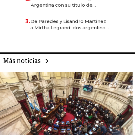
Argentina con su título de
abogado y construyó un imperio
gastronómico que revoluciona
3.
De Paredes y Lisandro Martínez
las marcas "fast premium"
a Mirtha Legrand: dos argentinos
impulsan el negocio del wellness
deportivo y el cuidado corporal
Más noticias