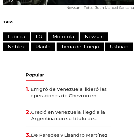
Newsan - Fotos: Juan Manuel Santana
TAGS
Fábrica
LG
Motorola
Newsan
Noblex
Planta
Tierra del Fuego
Ushuaia
Popular
1.
Emigró de Venezuela, lideró las
operaciones de Chevron en
EE.UU. y hoy es la única mujer
CEO en Vaca Muerta
2.
Creció en Venezuela, llegó a la
Argentina con su título de
abogado y construyó un imperio
gastronómico que revoluciona
3.
De Paredes y Lisandro Martínez