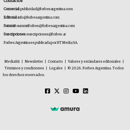
Contactos
Comercial:
publicidad@forbesargentina.com
Editorial:
info@forbesargentina.com
Summit:
summitforbes@forbesargentina.com
Suscripciones:
suscripciones@forbes.ar
Forbes Argentina es publicada por HT Media SA.
MediaKit
|
Newsletter
|
Contacto
|
Valores y estándares editoriales
|
Términos y condiciones
|
Legales
|
© 2026. Forbes Argentina. Todos
los derechos reservados.