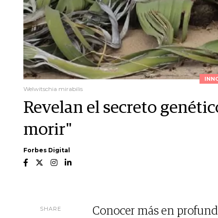
INN
Welwitschia mirabilis
Revelan el secreto genétic
morir"
Forbes Digital
SHARE
Conocer más en profundid