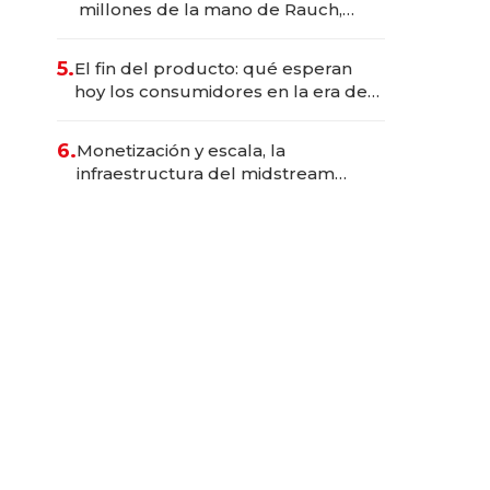
millones de la mano de Rauch,
Englebienne y Woloski
5.
El fin del producto: qué esperan
hoy los consumidores en la era de
las experiencias inteligentes
6.
Monetización y escala, la
infraestructura del midstream
busca destrabar el potencial de
Vaca Muerta