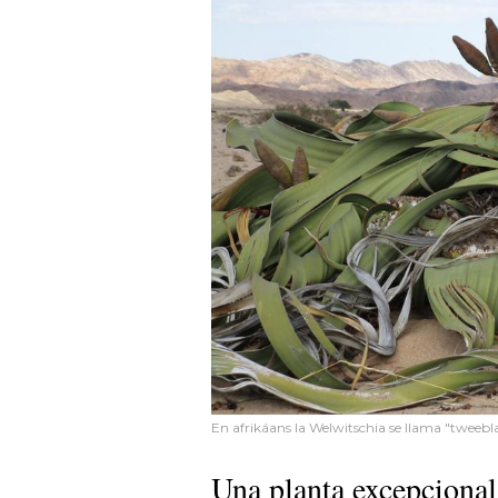
En afrikáans la Welwitschia se llama "tweebl
Una planta excepcional