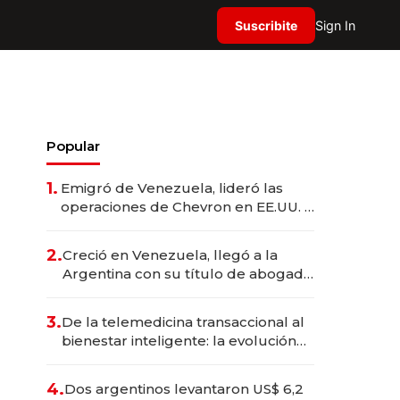
Suscribite
Sign In
Popular
1.
Emigró de Venezuela, lideró las
operaciones de Chevron en EE.UU. y
hoy es la única mujer CEO en Vaca
Muerta
2.
Creció en Venezuela, llegó a la
Argentina con su título de abogado
y construyó un imperio
gastronómico que revoluciona las
3.
De la telemedicina transaccional al
marcas "fast premium"
bienestar inteligente: la evolución
de doc24 para transformar a las
organizaciones
4.
Dos argentinos levantaron US$ 6,2