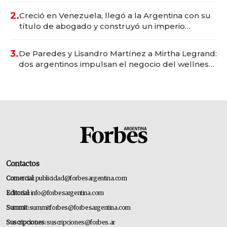
2.
Creció en Venezuela, llegó a la Argentina con su
título de abogado y construyó un imperio
gastronómico que revoluciona las marcas "fast
premium"
3.
De Paredes y Lisandro Martínez a Mirtha Legrand:
dos argentinos impulsan el negocio del wellness
deportivo y el cuidado corporal
Contactos
Comercial:
publicidad@forbesargentina.com
Editorial:
info@forbesargentina.com
Summit:
summitforbes@forbesargentina.com
Suscripciones:
suscripciones@forbes.ar