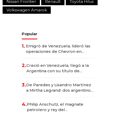
Nissan Frontier
Renault
Toyota Hilux
Volkswagen Amarok
Popular
1.
Emigró de Venezuela, lideró las
operaciones de Chevron en
EE.UU. y hoy es la única mujer
CEO en Vaca Muerta
2.
Creció en Venezuela, llegó a la
Argentina con su título de
abogado y construyó un imperio
gastronómico que revoluciona
3.
De Paredes y Lisandro Martínez
las marcas "fast premium"
a Mirtha Legrand: dos argentinos
impulsan el negocio del wellness
deportivo y el cuidado corporal
4.
Philip Anschutz, el magnate
petrolero y rey del
entretenimiento que va por la