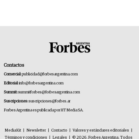
Contactos
Comercial:
publicidad@forbesargentina.com
Editorial:
info@forbesargentina.com
Summit:
summitforbes@forbesargentina.com
Suscripciones:
suscripciones@forbes.ar
Forbes Argentina es publicada por HT Media SA.
MediaKit
|
Newsletter
|
Contacto
|
Valores y estándares editoriales
|
Términos y condiciones
|
Legales
|
© 2026. Forbes Argentina. Todos