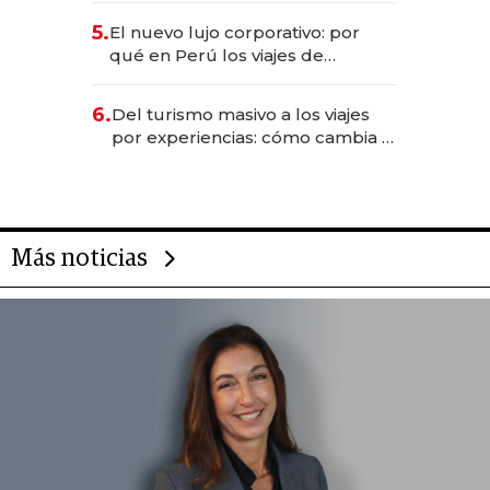
licitación de Tecnópolis junto a
5.
El nuevo lujo corporativo: por
Fénix
qué en Perú los viajes de
negocios dejan de ser reuniones
para convertirse en experiencias
6.
Del turismo masivo a los viajes
transformadoras
por experiencias: cómo cambia el
negocio de la asistencia al viajero
Más noticias