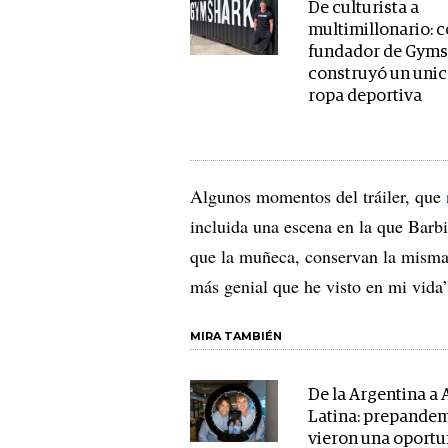
De culturista a
multimillonario: 
fundador de Gym
construyó un unic
ropa deportiva
Algunos momentos del tráiler, que
incluida una escena en la que Barbie
que la muñeca, conservan la mism
más genial que he visto en mi vida”
MIRA TAMBIÉN
De la Argentina a
Latina: prepandem
vieron una oportu