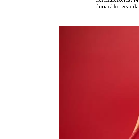
defendieron las M
donará lo recaud