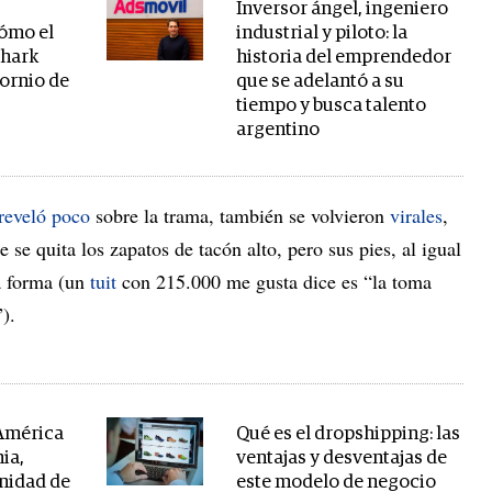
Inversor ángel, ingeniero
cómo el
industrial y piloto: la
shark
historia del emprendedor
ornio de
que se adelantó a su
tiempo y busca talento
argentino
reveló poco
sobre la trama, también se volvieron
virales
,
 se quita los zapatos de tacón alto, pero sus pies, al igual
a forma (un
tuit
con 215.000 me gusta dice es “la toma
).
 América
Qué es el dropshipping: las
ia,
ventajas y desventajas de
nidad de
este modelo de negocio