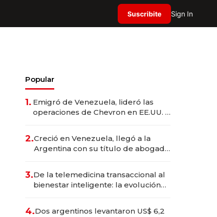
Suscribite
Sign In
Popular
1.
Emigró de Venezuela, lideró las
operaciones de Chevron en EE.UU. y
hoy es la única mujer CEO en Vaca
Muerta
2.
Creció en Venezuela, llegó a la
Argentina con su título de abogado
y construyó un imperio
gastronómico que revoluciona las
3.
De la telemedicina transaccional al
marcas "fast premium"
bienestar inteligente: la evolución
de doc24 para transformar a las
organizaciones
4.
Dos argentinos levantaron US$ 6,2