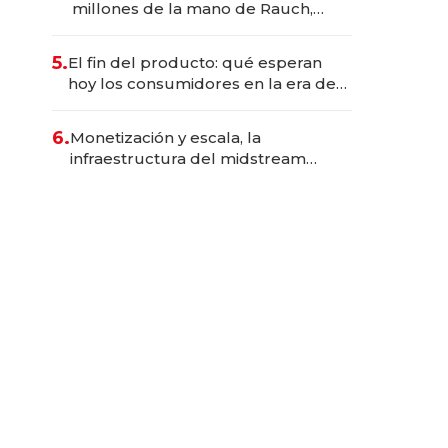
millones de la mano de Rauch,
Englebienne y Woloski
5.
El fin del producto: qué esperan
hoy los consumidores en la era de
las experiencias inteligentes
6.
Monetización y escala, la
infraestructura del midstream
busca destrabar el potencial de
Vaca Muerta