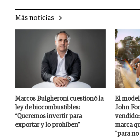
Más noticias
Marcos Bulgheroni cuestionó la
El model
ley de biocombustibles:
John Foo
“Queremos invertir para
vendido:
exportar y lo prohíben”
marca qu
"para no