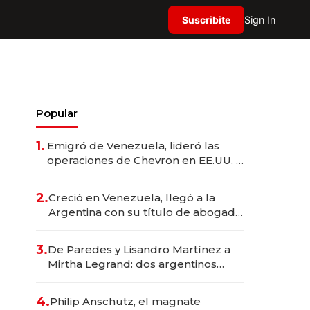
Suscribite
Sign In
Popular
1.
Emigró de Venezuela, lideró las
operaciones de Chevron en EE.UU. y
hoy es la única mujer CEO en Vaca
Muerta
2.
Creció en Venezuela, llegó a la
Argentina con su título de abogado
y construyó un imperio
gastronómico que revoluciona las
3.
De Paredes y Lisandro Martínez a
marcas "fast premium"
Mirtha Legrand: dos argentinos
impulsan el negocio del wellness
deportivo y el cuidado corporal
4.
Philip Anschutz, el magnate