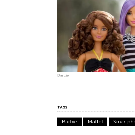
Barbie
TAGS
Barbie
Mattel
Smartph