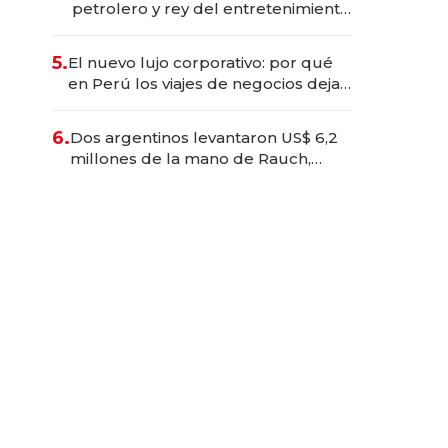
petrolero y rey del entretenimiento
que va por la licitación de
Tecnópolis junto a Fénix
5.
El nuevo lujo corporativo: por qué
en Perú los viajes de negocios dejan
de ser reuniones para convertirse
en experiencias transformadoras
6.
Dos argentinos levantaron US$ 6,2
millones de la mano de Rauch,
Englebienne y Woloski