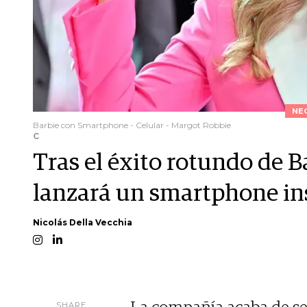
NE
Barbie con Smartphone - Celular - Margot Robbie
C
Tras el éxito rotundo de B
lanzará un smartphone in
Nicolás Della Vecchia
SHARE