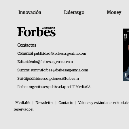
Innovación
Liderazgo
Money
Contactos
Comercial:
publicidad@forbesargentina.com
Editorial:
info@forbesargentina.com
Summit:
summitforbes@forbesargentina.com
Suscripciones:
suscripciones@forbes.ar
Forbes Argentina es publicada por HT Media SA.
MediaKit
|
Newsletter
|
Contacto
|
Valores y estándares editorial
reservados.