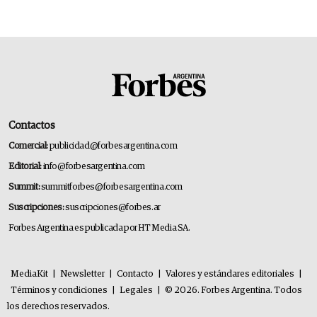
14.000 millones anuales
Contactos
Comercial:
publicidad@forbesargentina.com
Editorial:
info@forbesargentina.com
Summit:
summitforbes@forbesargentina.com
Suscripciones:
suscripciones@forbes.ar
Forbes Argentina es publicada por HT Media SA.
MediaKit
|
Newsletter
|
Contacto
|
Valores y estándares editoriales
|
Términos y condiciones
|
Legales
|
© 2026. Forbes Argentina. Todos
los derechos reservados.