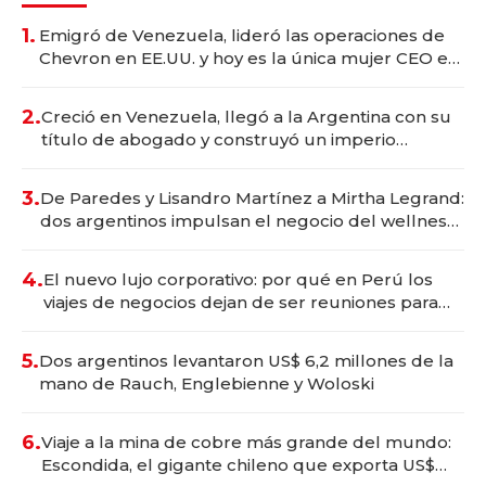
1.
Emigró de Venezuela, lideró las operaciones de
Chevron en EE.UU. y hoy es la única mujer CEO en
Vaca Muerta
2.
Creció en Venezuela, llegó a la Argentina con su
título de abogado y construyó un imperio
gastronómico que revoluciona las marcas "fast
premium"
3.
De Paredes y Lisandro Martínez a Mirtha Legrand:
dos argentinos impulsan el negocio del wellness
deportivo y el cuidado corporal
4.
El nuevo lujo corporativo: por qué en Perú los
viajes de negocios dejan de ser reuniones para
convertirse en experiencias transformadoras
5.
Dos argentinos levantaron US$ 6,2 millones de la
mano de Rauch, Englebienne y Woloski
6.
Viaje a la mina de cobre más grande del mundo:
Escondida, el gigante chileno que exporta US$