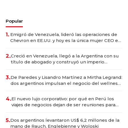
Popular
1.
Emigró de Venezuela, lideró las operaciones de
Chevron en EE.UU. y hoy es la única mujer CEO en
Vaca Muerta
2.
Creció en Venezuela, llegó a la Argentina con su
título de abogado y construyó un imperio
gastronómico que revoluciona las marcas "fast
premium"
3.
De Paredes y Lisandro Martínez a Mirtha Legrand:
dos argentinos impulsan el negocio del wellness
deportivo y el cuidado corporal
4.
El nuevo lujo corporativo: por qué en Perú los
viajes de negocios dejan de ser reuniones para
convertirse en experiencias transformadoras
5.
Dos argentinos levantaron US$ 6,2 millones de la
mano de Rauch, Englebienne y Woloski