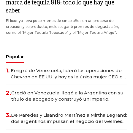
marca de tequila 818: todo lo que hay que
saber
El licor ya lleva poco menos de cinco años en un proceso de
creación y su producto, incluso, ganó premios de degustación,
como el “Mejor Tequila Reposado” y el “Mejor Tequila Añejo”.
Popular
1.
Emigró de Venezuela, lideró las operaciones de
Chevron en EE.UU. y hoy es la única mujer CEO en
Vaca Muerta
2.
Creció en Venezuela, llegó a la Argentina con su
título de abogado y construyó un imperio
gastronómico que revoluciona las marcas "fast
premium"
3.
De Paredes y Lisandro Martínez a Mirtha Legrand:
dos argentinos impulsan el negocio del wellness
deportivo y el cuidado corporal