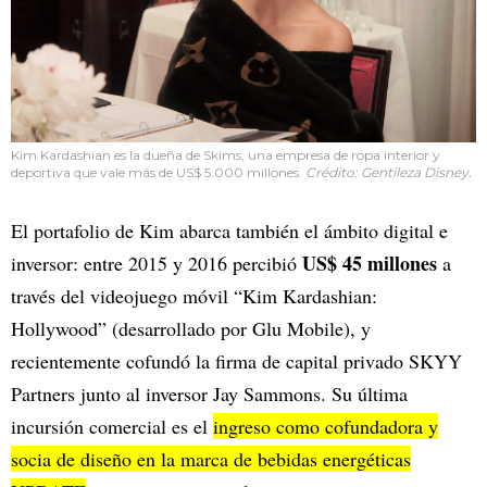
Kim Kardashian es la dueña de Skims, una empresa de ropa interior y
deportiva que vale más de US$ 5.000 millones.
Crédito: Gentileza Disney.
El portafolio de Kim abarca también el ámbito digital e
US$ 45 millones
inversor: entre 2015 y 2016 percibió
a
través del videojuego móvil “Kim Kardashian:
Hollywood” (desarrollado por Glu Mobile), y
recientemente cofundó la firma de capital privado SKYY
Partners junto al inversor Jay Sammons. Su última
incursión comercial es el
ingreso como cofundadora y
socia de diseño en la marca de bebidas energéticas