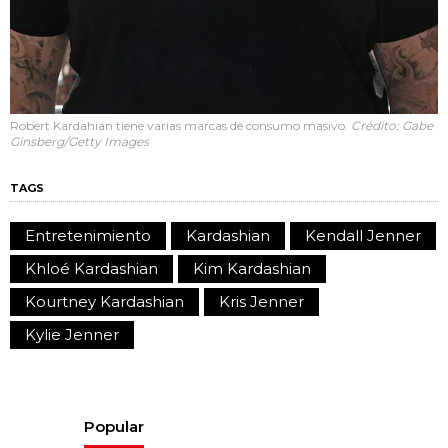
Robert Kardahian tiene varias marcas de consumo masivo.
Crédito: Gabe
Ginsberg/Getty Images
TAGS
Entretenimiento
Kardashian
Kendall Jenner
Khloé Kardashian
Kim Kardashian
Kourtney Kardashian
Kris Jenner
Kylie Jenner
Popular