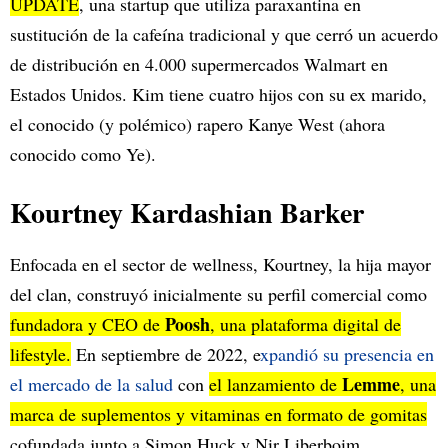
UPDATE
, una startup que utiliza paraxantina en
sustitución de la cafeína tradicional y que cerró un acuerdo
de distribución en 4.000 supermercados Walmart en
Estados Unidos. Kim tiene cuatro hijos con su ex marido,
el conocido (y polémico) rapero Kanye West (ahora
conocido como Ye).
Kourtney Kardashian Barker
Enfocada en el sector de wellness, Kourtney, la hija mayor
del clan, construyó inicialmente su perfil comercial como
Poosh
fundadora y CEO de
, una plataforma digital de
lifestyle.
En septiembre de 2022, e
xpandió su presencia en
Lemme
el mercado de la salud
con
el lanzamiento de
, una
marca de suplementos y vitaminas en formato de gomitas
cofundada junto a Simon Huck y Nir Liberboim.