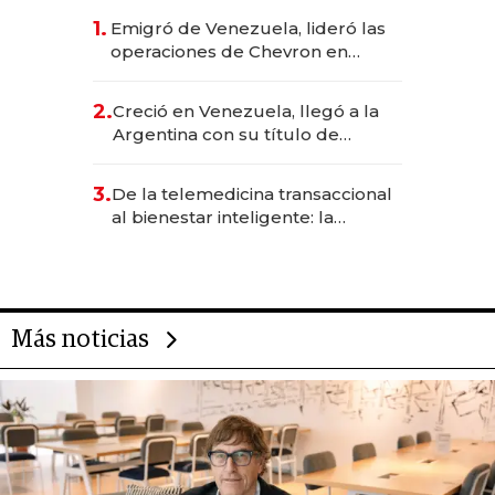
1.
Emigró de Venezuela, lideró las
operaciones de Chevron en
EE.UU. y hoy es la única mujer
CEO en Vaca Muerta
2.
Creció en Venezuela, llegó a la
Argentina con su título de
abogado y construyó un imperio
gastronómico que revoluciona
3.
De la telemedicina transaccional
las marcas "fast premium"
al bienestar inteligente: la
evolución de doc24 para
transformar a las organizaciones
Más noticias