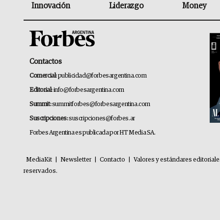
Innovación
Liderazgo
Money
Contactos
Comercial:
publicidad@forbesargentina.com
Editorial:
info@forbesargentina.com
Summit:
summitforbes@forbesargentina.com
Suscripciones:
suscripciones@forbes.ar
Forbes Argentina es publicada por HT Media SA.
MediaKit
|
Newsletter
|
Contacto
|
Valores y estándares editorial
reservados.