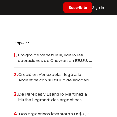
Suscribite
Sign In
Popular
1.
Emigró de Venezuela, lideró las
operaciones de Chevron en EE.UU. y
hoy es la única mujer CEO en Vaca
Muerta
2.
Creció en Venezuela, llegó a la
Argentina con su título de abogado
y construyó un imperio
gastronómico que revoluciona las
3.
De Paredes y Lisandro Martínez a
marcas "fast premium"
Mirtha Legrand: dos argentinos
impulsan el negocio del wellness
deportivo y el cuidado corporal
4.
Dos argentinos levantaron US$ 6,2