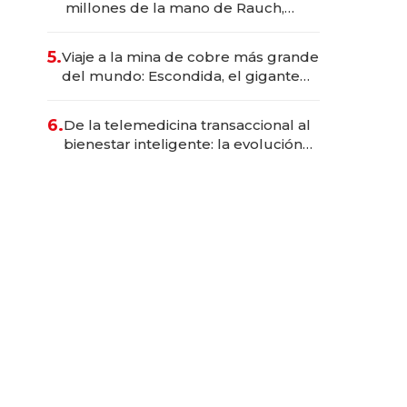
millones de la mano de Rauch,
Englebienne y Woloski
5.
Viaje a la mina de cobre más grande
del mundo: Escondida, el gigante
chileno que exporta US$ 14.000
millones anuales
6.
De la telemedicina transaccional al
bienestar inteligente: la evolución
de doc24 para transformar a las
organizaciones