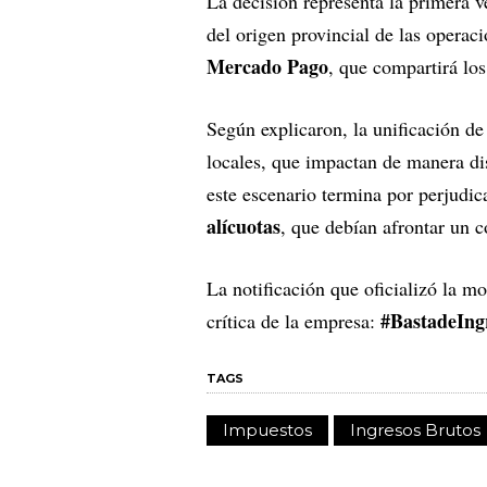
La decisión representa la primera v
del origen provincial de las operac
Mercado Pago
, que compartirá los
Según explicaron, la unificación de
locales, que impactan de manera di
este escenario termina por perjudi
alícuotas
, que debían afrontar un c
La notificación que oficializó la m
#BastadeIng
crítica de la empresa:
TAGS
Impuestos
Ingresos Brutos