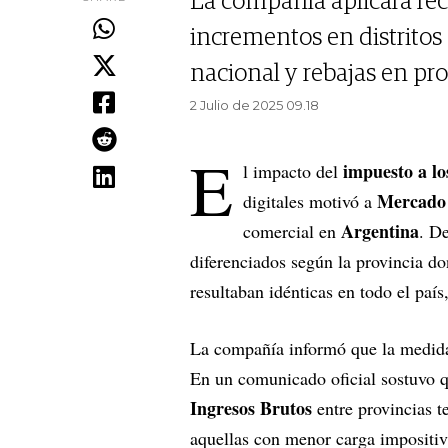
La compañía aplicará recar
incrementos en distritos
nacional y rebajas en pro
2 Julio de 2025 09.18
E
impuesto a lo
l impacto del
Mercado
digitales motivó a
Argentina
comercial en
. D
diferenciados según la provincia do
resultaban idénticas en todo el país,
La compañía informó que la medida b
En un comunicado oficial sostuvo qu
Ingresos Brutos
entre provincias t
aquellas con menor carga impositiv