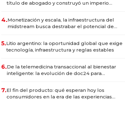
título de abogado y construyó un imperio
gastronómico que revoluciona las marcas "fast
premium"
4.
Monetización y escala, la infraestructura del
midstream busca destrabar el potencial de
Vaca Muerta
5.
Litio argentino: la oportunidad global que exige
tecnología, infraestructura y reglas estables
6.
De la telemedicina transaccional al bienestar
inteligente: la evolución de doc24 para
transformar a las organizaciones
7.
El fin del producto: qué esperan hoy los
consumidores en la era de las experiencias
inteligentes