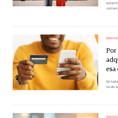
externa
comerci
INNOV
Por
adq
esa 
Se trat
va de a
MACRO