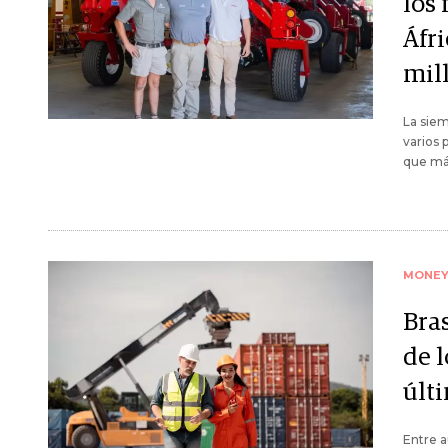
los
Áfr
mil
La siem
varios 
que más
MONE
Bras
de 
últ
Entre a