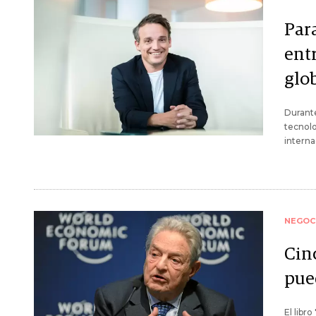
Par
ent
glo
Durante
tecnolo
interna
NEGOC
Cin
pue
El libr