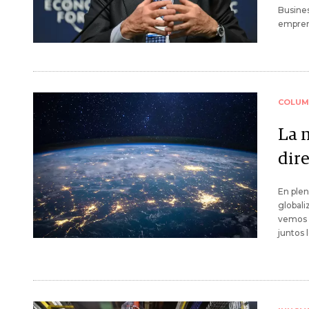
Busines
emprend
COLUM
La 
dir
En plen
globali
vemos q
juntos 