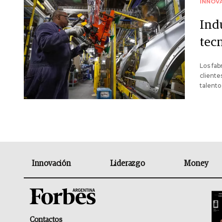
INNOV
Indu
tec
Los fab
cliente
talent
Innovación
Liderazgo
Money
Contactos