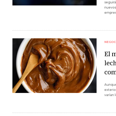
seguirá
nuevos 
empresa
NEGOC
El 
lech
com
Aunque 
exteri
varían 