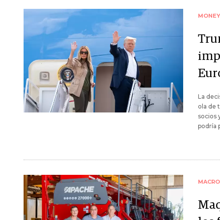
MONE
Tru
imp
Eur
La dec
ola de 
socios 
podría 
MACRO
Maq