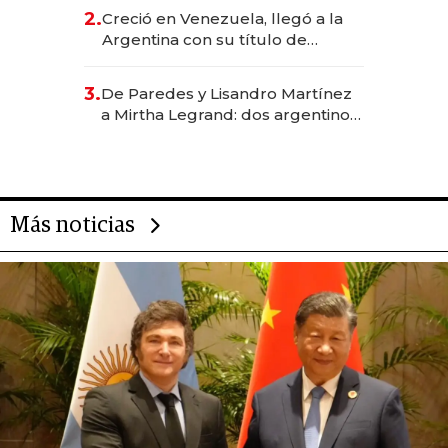
CEO en Vaca Muerta
2.
Creció en Venezuela, llegó a la
Argentina con su título de
abogado y construyó un imperio
gastronómico que revoluciona
3.
De Paredes y Lisandro Martínez
las marcas "fast premium"
a Mirtha Legrand: dos argentinos
impulsan el negocio del wellness
deportivo y el cuidado corporal
Más noticias