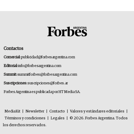
Contactos
Comercial:
publicidad@forbesargentina.com
Editorial:
info@forbesargentina.com
Summit:
summitforbes@forbesargentina.com
Suscripciones:
suscripciones@forbes.ar
Forbes Argentina es publicada por HT Media SA.
MediaKit
|
Newsletter
|
Contacto
|
Valores y estándares editoriales
|
Términos y condiciones
|
Legales
|
© 2026. Forbes Argentina. Todos
los derechos reservados.