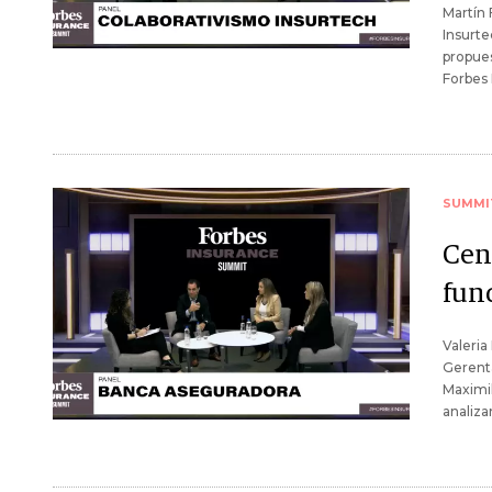
Martín 
Insurte
propues
Forbes
SUMMI
Cent
fun
Valeria
Gerenta
Maximil
analiza