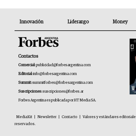
Innovación
Liderazgo
Money
Contactos
Comercial:
publicidad@forbesargentina.com
Editorial:
info@forbesargentina.com
Summit:
summitforbes@forbesargentina.com
Suscripciones:
suscripciones@forbes.ar
Forbes Argentina es publicada por HT Media SA.
MediaKit
|
Newsletter
|
Contacto
|
Valores y estándares editorial
reservados.