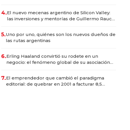
emprendedoras
4.
El nuevo mecenas argentino de Silicon Valley:
las inversiones y mentorías de Guillermo Rauch
para construir los próximos unicornios
5.
Uno por uno, quiénes son los nuevos dueños de
las rutas argentinas
6.
Erling Haaland convirtió su rodete en un
negocio: el fenómeno global de su asociación
con Bon Dep y la marca Kknekki
7.
El emprendedor que cambió el paradigma
editorial: de quebrar en 2001 a facturar 8,5
millones de euros con el "Airbnb de los libros"