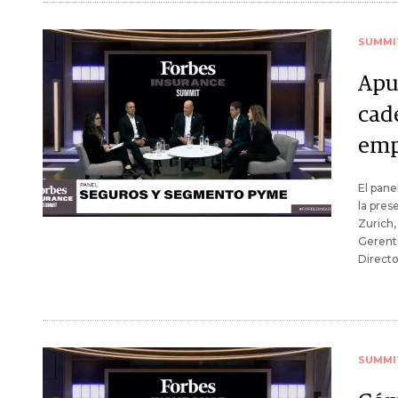
SUMMI
Apun
cad
emp
El pan
la pres
Zurich,
Gerente
Directo
SUMMI