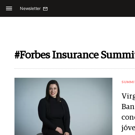
Newsletter
#Forbes Insurance Summi
SUMMI
Vir
Ban
con
jóv