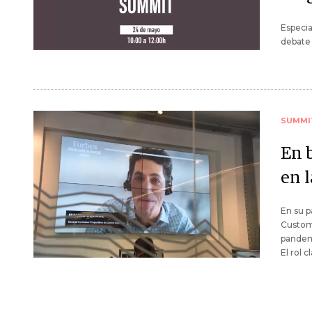
Especia
debate 
SUMMI
En 
en 
En su p
Custome
pandem
El rol c