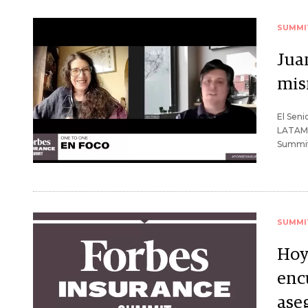
SUMMI
Jua
mis
El Seni
LATAM, 
Summit
SUMMI
Hoy
enc
ase