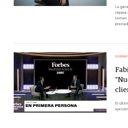
La gere
repasa 
tomen c
preciado
SUMMI
Fab
"Nu
clie
El últi
ejecuti