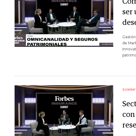
Cóm
ser
des
Gastón
de Mark
Innovat
patrimo
SUMMI
Sec
con
res