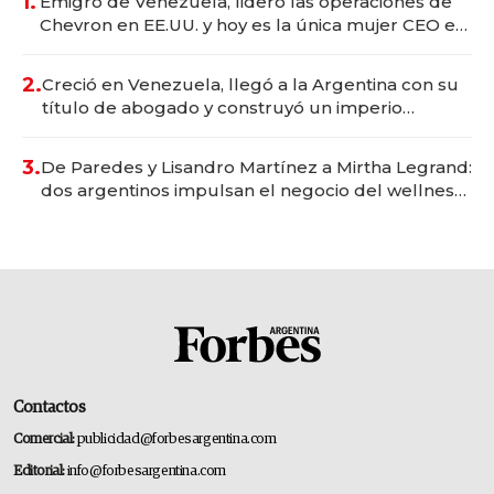
1.
Emigró de Venezuela, lideró las operaciones de
Chevron en EE.UU. y hoy es la única mujer CEO en
Vaca Muerta
2.
Creció en Venezuela, llegó a la Argentina con su
título de abogado y construyó un imperio
gastronómico que revoluciona las marcas "fast
premium"
3.
De Paredes y Lisandro Martínez a Mirtha Legrand:
dos argentinos impulsan el negocio del wellness
deportivo y el cuidado corporal
Contactos
Comercial:
publicidad@forbesargentina.com
Editorial:
info@forbesargentina.com