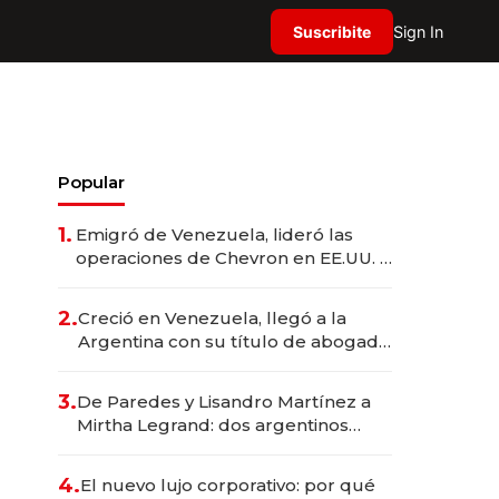
Suscribite
Sign In
Popular
1.
Emigró de Venezuela, lideró las
operaciones de Chevron en EE.UU. y
hoy es la única mujer CEO en Vaca
Muerta
2.
Creció en Venezuela, llegó a la
Argentina con su título de abogado
y construyó un imperio
gastronómico que revoluciona las
3.
De Paredes y Lisandro Martínez a
marcas "fast premium"
Mirtha Legrand: dos argentinos
impulsan el negocio del wellness
deportivo y el cuidado corporal
4.
El nuevo lujo corporativo: por qué