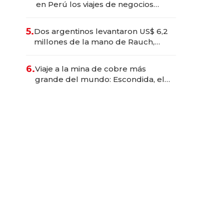
en Perú los viajes de negocios
dejan de ser reuniones para
convertirse en experiencias
5.
Dos argentinos levantaron US$ 6,2
transformadoras
millones de la mano de Rauch,
Englebienne y Woloski
6.
Viaje a la mina de cobre más
grande del mundo: Escondida, el
gigante chileno que exporta US$
14.000 millones anuales