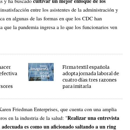
cultivar un mejor enfoque de los
as y ha buscado
 insatisfacción entre los asistentes de la administración y
lica en algunas de las formas en que los CDC han
 que la pandemia ingresa a lo que los funcionarios ven
hacer
Firma textil española
efectiva
adopta jornada laboral de
cuatro días: tres razones
rsores
para imitarla
aren Friedman Enterprises, que cuenta con una amplia
Realizar una entrevista
os en la industria de la salud: "
ón adecuada es como un aficionado saltando a un ring