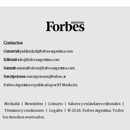
Contactos
Comercial:
publicidad@forbesargentina.com
Editorial:
info@forbesargentina.com
Summit:
summitforbes@forbesargentina.com
Suscripciones:
suscripciones@forbes.ar
Forbes Argentina es publicada por HT Media SA.
MediaKit
|
Newsletter
|
Contacto
|
Valores y estándares editoriales
|
Términos y condiciones
|
Legales
|
© 2026. Forbes Argentina. Todos
los derechos reservados.