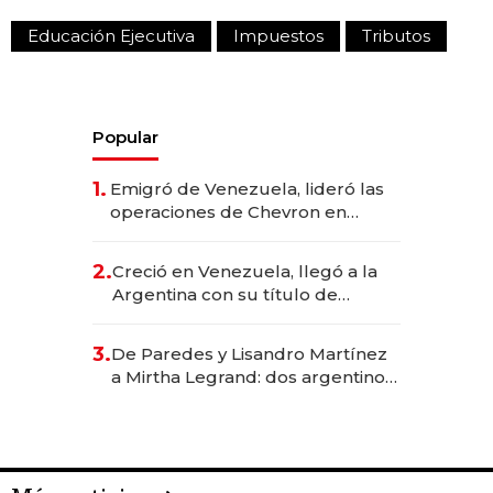
Educación Ejecutiva
Impuestos
Tributos
Popular
1.
Emigró de Venezuela, lideró las
operaciones de Chevron en
EE.UU. y hoy es la única mujer
CEO en Vaca Muerta
2.
Creció en Venezuela, llegó a la
Argentina con su título de
abogado y construyó un imperio
gastronómico que revoluciona
3.
De Paredes y Lisandro Martínez
las marcas "fast premium"
a Mirtha Legrand: dos argentinos
impulsan el negocio del wellness
deportivo y el cuidado corporal