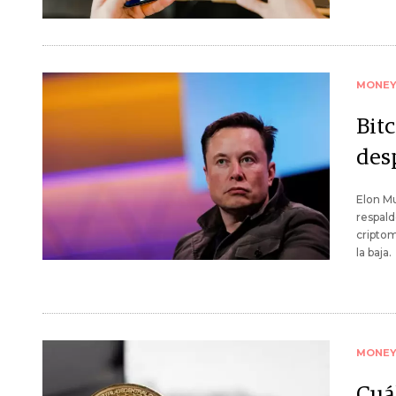
MONE
Bit
des
Elon Mu
respald
criptom
la baja.
MONE
Cuá