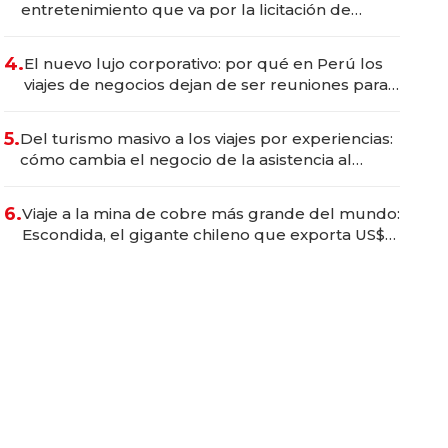
entretenimiento que va por la licitación de
Tecnópolis junto a Fénix
4.
El nuevo lujo corporativo: por qué en Perú los
viajes de negocios dejan de ser reuniones para
convertirse en experiencias transformadoras
5.
Del turismo masivo a los viajes por experiencias:
cómo cambia el negocio de la asistencia al
viajero
6.
Viaje a la mina de cobre más grande del mundo:
Escondida, el gigante chileno que exporta US$
14.000 millones anuales