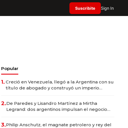
Suscribite
Sign In
Popular
1.
Creció en Venezuela, llegó a la Argentina con su
título de abogado y construyó un imperio
gastronómico que revoluciona las marcas "fast
premium"
2.
De Paredes y Lisandro Martínez a Mirtha
Legrand: dos argentinos impulsan el negocio
del wellness deportivo y el cuidado corporal
3.
Philip Anschutz, el magnate petrolero y rey del