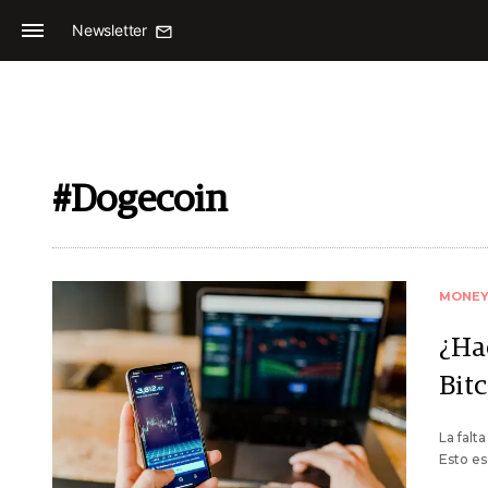
Newsletter
#Dogecoin
MONE
¿Ha
Bit
La falt
Esto es