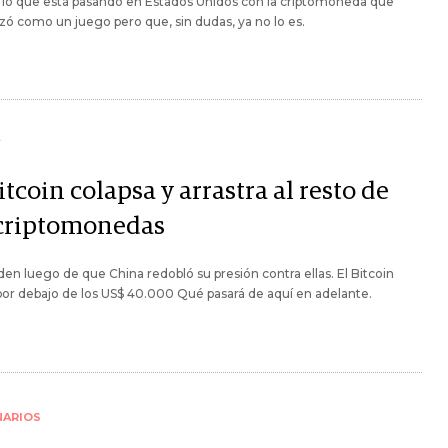
 lo que está pasando en Estados Unidos con la criptomoneda que
 como un juego pero que, sin dudas, ya no lo es.
Y
itcoin colapsa y arrastra al resto de
 criptomonedas
en luego de que China redobló su presión contra ellas. El Bitcoin
por debajo de los US$ 40.000 Qué pasará de aquí en adelante.
NARIOS