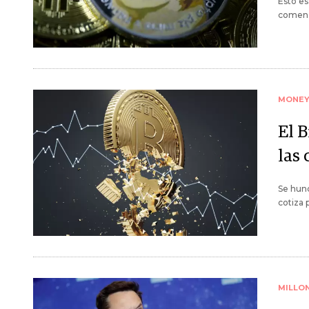
Esto es
comenzó
MONE
El B
las
Se hund
cotiza 
MILLO