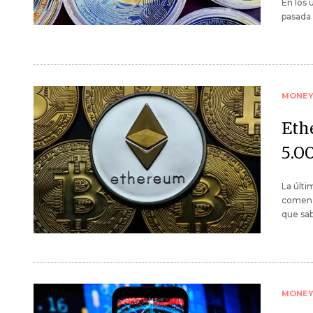
En los 
pasada
MONE
Eth
5.0
La últi
comenz
que sa
MONE