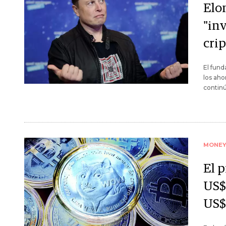
Elo
"in
cri
El fund
los aho
continú
MONE
El p
US$
US$