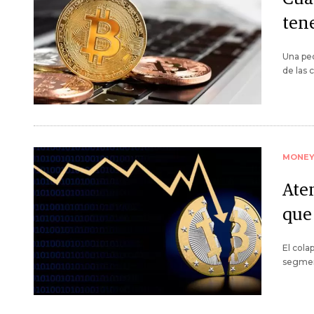
tene
Una peq
de las 
MONE
Ate
que 
El cola
segmen