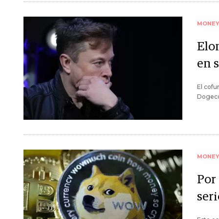
MONE
Elo
en 
El cofu
Dogecoi
MONE
Por
ser