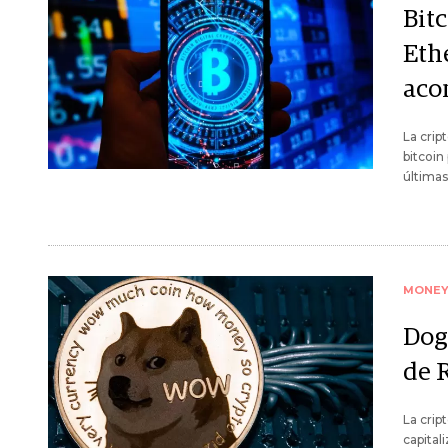
Bitc
Eth
aco
La crip
bitcoin
últimas
MONE
Dog
de 
La cri
capital