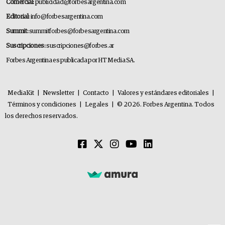
Comercial:
publicidad@forbesargentina.com
Editorial:
info@forbesargentina.com
Summit:
summitforbes@forbesargentina.com
Suscripciones:
suscripciones@forbes.ar
Forbes Argentina es publicada por HT Media SA.
MediaKit
|
Newsletter
|
Contacto
|
Valores y estándares editoriales
|
Términos y condiciones
|
Legales
|
© 2026. Forbes Argentina. Todos
los derechos reservados.