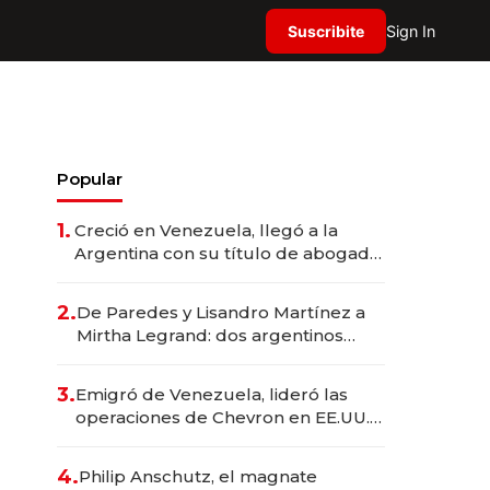
Suscribite
Sign In
Popular
1.
Creció en Venezuela, llegó a la
Argentina con su título de abogado
y construyó un imperio
gastronómico que revoluciona las
2.
De Paredes y Lisandro Martínez a
marcas "fast premium"
Mirtha Legrand: dos argentinos
impulsan el negocio del wellness
deportivo y el cuidado corporal
3.
Emigró de Venezuela, lideró las
operaciones de Chevron en EE.UU. y
hoy es la única mujer CEO en Vaca
Muerta
4.
Philip Anschutz, el magnate