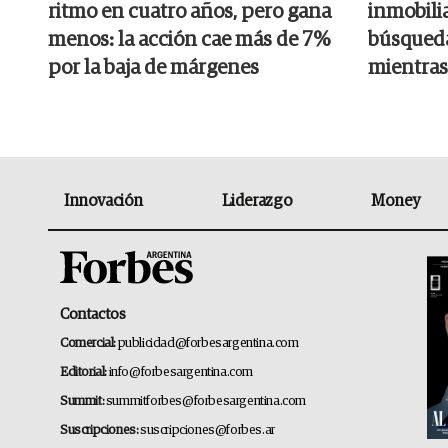
ritmo en cuatro años, pero gana
inmobilia
menos: la acción cae más de 7%
búsqueda
por la baja de márgenes
mientras
Innovación
Liderazgo
Money
Contactos
Comercial:
publicidad@forbesargentina.com
Editorial:
info@forbesargentina.com
Summit:
summitforbes@forbesargentina.com
Suscripciones:
suscripciones@forbes.ar