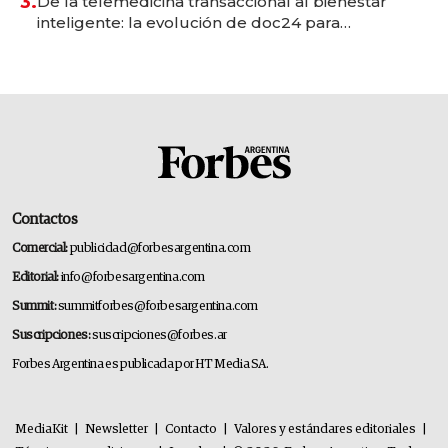
3.
De la telemedicina transaccional al bienestar
inteligente: la evolución de doc24 para
transformar a las organizaciones
Contactos
Comercial:
publicidad@forbesargentina.com
Editorial:
info@forbesargentina.com
Summit:
summitforbes@forbesargentina.com
Suscripciones:
suscripciones@forbes.ar
Forbes Argentina es publicada por HT Media SA.
MediaKit
|
Newsletter
|
Contacto
|
Valores y estándares editoriales
|