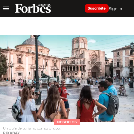
Sign In
Suscribite
NEGOCIOS
Un guía de turismo con su grupo.
PIXABAY