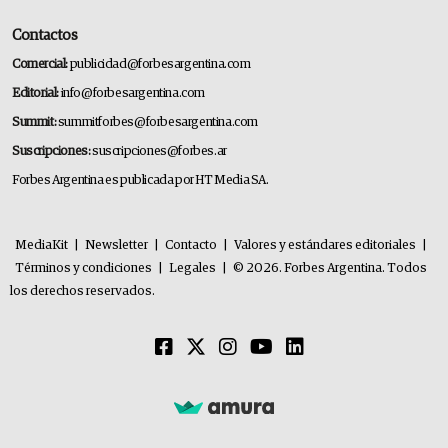
Contactos
Comercial:
publicidad@forbesargentina.com
Editorial:
info@forbesargentina.com
Summit:
summitforbes@forbesargentina.com
Suscripciones:
suscripciones@forbes.ar
Forbes Argentina es publicada por HT Media SA.
MediaKit
|
Newsletter
|
Contacto
|
Valores y estándares editoriales
|
Términos y condiciones
|
Legales
|
© 2026. Forbes Argentina. Todos
los derechos reservados.