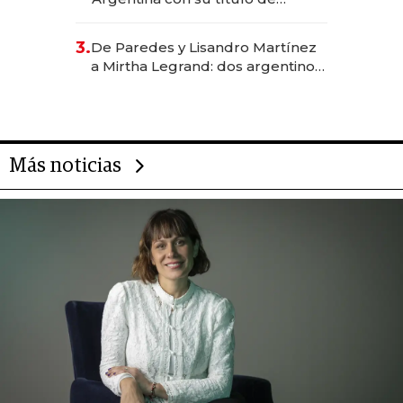
abogado y construyó un imperio
gastronómico que revoluciona
3.
De Paredes y Lisandro Martínez
las marcas "fast premium"
a Mirtha Legrand: dos argentinos
impulsan el negocio del wellness
deportivo y el cuidado corporal
Más noticias