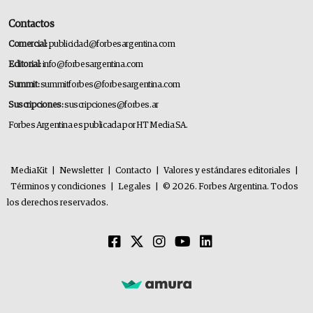
Contactos
Comercial:
publicidad@forbesargentina.com
Editorial:
info@forbesargentina.com
Summit:
summitforbes@forbesargentina.com
Suscripciones:
suscripciones@forbes.ar
Forbes Argentina es publicada por HT Media SA.
MediaKit
|
Newsletter
|
Contacto
|
Valores y estándares editoriales
|
Términos y condiciones
|
Legales
|
© 2026. Forbes Argentina. Todos
los derechos reservados.