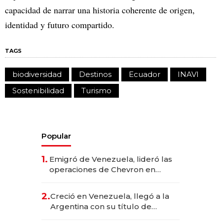
capacidad de narrar una historia coherente de origen,
identidad y futuro compartido.
TAGS
biodiversidad
Destinos
Ecuador
INAVI
Sostenibilidad
Turismo
Popular
1.
Emigró de Venezuela, lideró las
operaciones de Chevron en
EE.UU. y hoy es la única mujer
CEO en Vaca Muerta
2.
Creció en Venezuela, llegó a la
Argentina con su título de
abogado y construyó un imperio