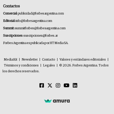
Contactos
Comercial:
publicidad@forbesargentina.com
Editorial:
info@forbesargentina.com
Summit:
summitforbes@forbesargentina.com
Suscripciones:
suscripciones@forbes.ar
Forbes Argentina es publicada por HT Media SA.
MediaKit
|
Newsletter
|
Contacto
|
Valores y estándares editoriales
|
Términos y condiciones
|
Legales
|
© 2026. Forbes Argentina. Todos
los derechos reservados.