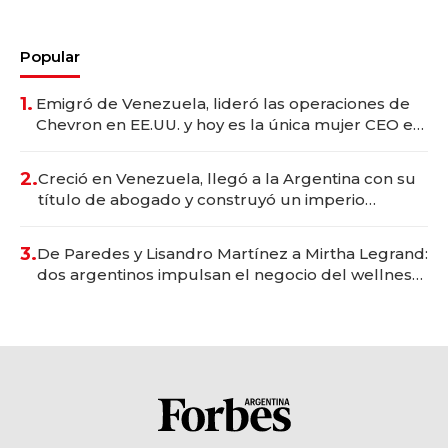
Popular
1.
Emigró de Venezuela, lideró las operaciones de
Chevron en EE.UU. y hoy es la única mujer CEO en
Vaca Muerta
2.
Creció en Venezuela, llegó a la Argentina con su
título de abogado y construyó un imperio
gastronómico que revoluciona las marcas "fast
premium"
3.
De Paredes y Lisandro Martínez a Mirtha Legrand:
dos argentinos impulsan el negocio del wellness
deportivo y el cuidado corporal