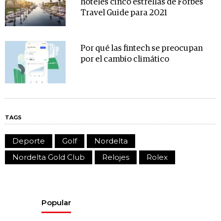
hoteles cinco estrellas de Forbes
Travel Guide para 2021
Por qué las fintech se preocupan
por el cambio climático
TAGS
Deporte
Golf
Nordelta
Nordelta Gold Club
Relojes
Rolex
Popular