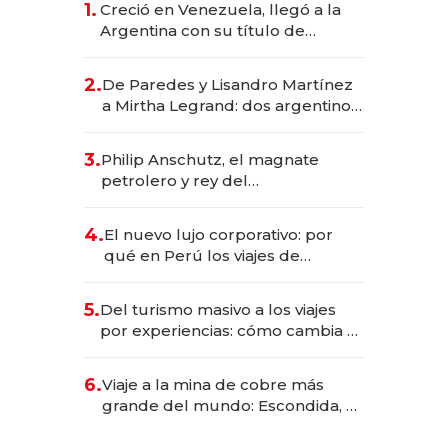
1.
Creció en Venezuela, llegó a la
Argentina con su título de
abogado y construyó un imperio
gastronómico que revoluciona
2.
De Paredes y Lisandro Martínez
las marcas "fast premium"
a Mirtha Legrand: dos argentinos
impulsan el negocio del wellness
deportivo y el cuidado corporal
3.
Philip Anschutz, el magnate
petrolero y rey del
entretenimiento que va por la
licitación de Tecnópolis junto a
4.
El nuevo lujo corporativo: por
Fénix
qué en Perú los viajes de
negocios dejan de ser reuniones
para convertirse en experiencias
5.
Del turismo masivo a los viajes
transformadoras
por experiencias: cómo cambia el
negocio de la asistencia al viajero
6.
Viaje a la mina de cobre más
grande del mundo: Escondida, el
gigante chileno que exporta US$
14.000 millones anuales