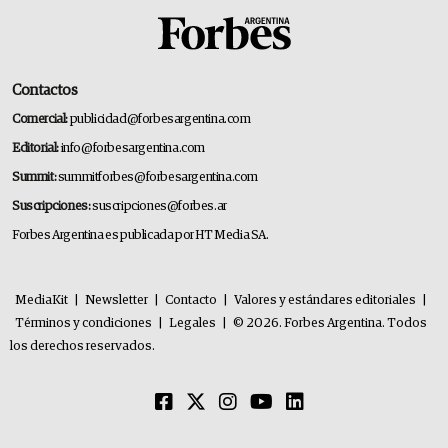
Contactos
Comercial:
publicidad@forbesargentina.com
Editorial:
info@forbesargentina.com
Summit:
summitforbes@forbesargentina.com
Suscripciones:
suscripciones@forbes.ar
Forbes Argentina es publicada por HT Media SA.
MediaKit
|
Newsletter
|
Contacto
|
Valores y estándares editoriales
|
Términos y condiciones
|
Legales
|
© 2026. Forbes Argentina. Todos
los derechos reservados.