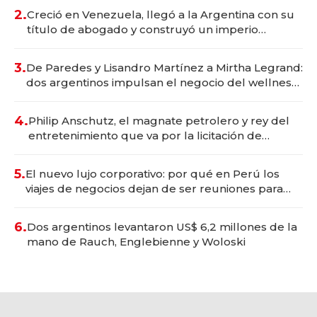
2.
Creció en Venezuela, llegó a la Argentina con su
título de abogado y construyó un imperio
gastronómico que revoluciona las marcas "fast
premium"
3.
De Paredes y Lisandro Martínez a Mirtha Legrand:
dos argentinos impulsan el negocio del wellness
deportivo y el cuidado corporal
4.
Philip Anschutz, el magnate petrolero y rey del
entretenimiento que va por la licitación de
Tecnópolis junto a Fénix
5.
El nuevo lujo corporativo: por qué en Perú los
viajes de negocios dejan de ser reuniones para
convertirse en experiencias transformadoras
6.
Dos argentinos levantaron US$ 6,2 millones de la
mano de Rauch, Englebienne y Woloski