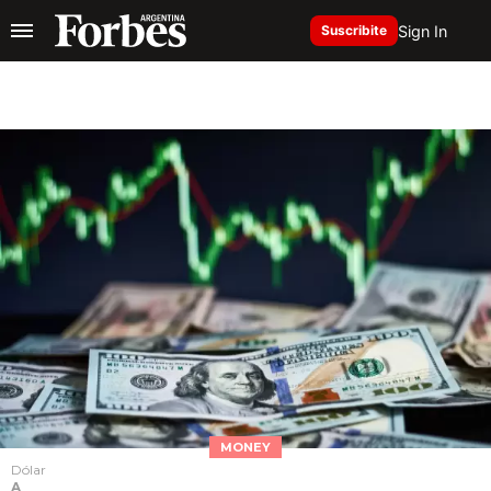
Sign In
Suscribite
MONEY
Dólar
A