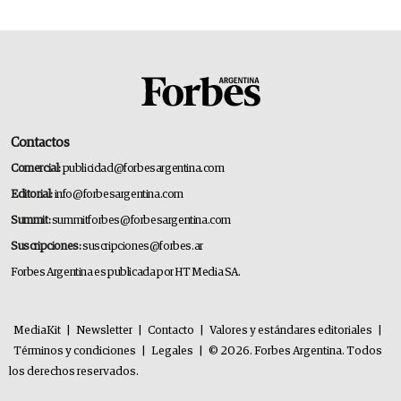
Contactos
Comercial:
publicidad@forbesargentina.com
Editorial:
info@forbesargentina.com
Summit:
summitforbes@forbesargentina.com
Suscripciones:
suscripciones@forbes.ar
Forbes Argentina es publicada por HT Media SA.
MediaKit
|
Newsletter
|
Contacto
|
Valores y estándares editoriales
|
Términos y condiciones
|
Legales
|
© 2026. Forbes Argentina. Todos
los derechos reservados.