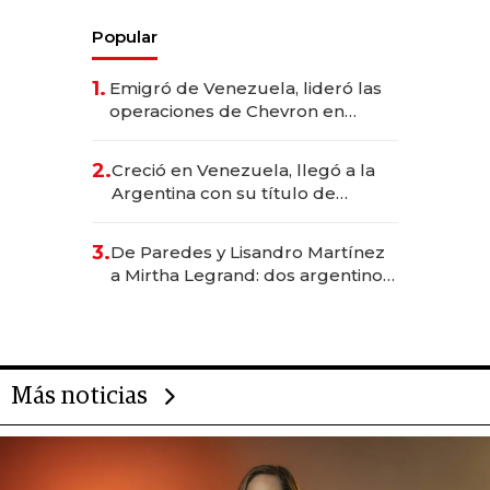
Popular
1.
Emigró de Venezuela, lideró las
operaciones de Chevron en
EE.UU. y hoy es la única mujer
CEO en Vaca Muerta
2.
Creció en Venezuela, llegó a la
Argentina con su título de
abogado y construyó un imperio
gastronómico que revoluciona
3.
De Paredes y Lisandro Martínez
las marcas "fast premium"
a Mirtha Legrand: dos argentinos
impulsan el negocio del wellness
deportivo y el cuidado corporal
Más noticias