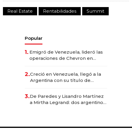
Real Estate
Rentabilidades
Summit
Popular
1.
Emigró de Venezuela, lideró las
operaciones de Chevron en
EE.UU. y hoy es la única mujer
CEO en Vaca Muerta
2.
Creció en Venezuela, llegó a la
Argentina con su título de
abogado y construyó un imperio
gastronómico que revoluciona
3.
De Paredes y Lisandro Martínez
las marcas "fast premium"
a Mirtha Legrand: dos argentinos
impulsan el negocio del wellness
deportivo y el cuidado corporal