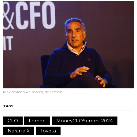
Maximiliano Raimondi, de Lemon.
TAGS
CFO
Lemon
MoneyCFOSummit2024
Naranja X
Toyota