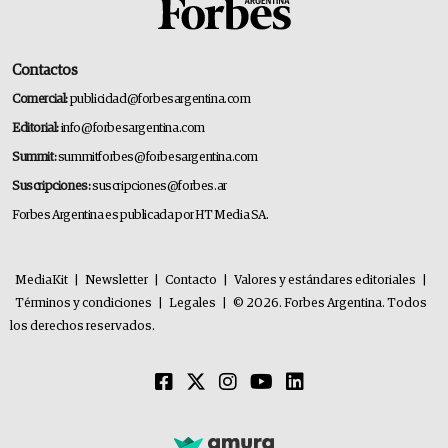
Contactos
Comercial:
publicidad@forbesargentina.com
Editorial:
info@forbesargentina.com
Summit:
summitforbes@forbesargentina.com
Suscripciones:
suscripciones@forbes.ar
Forbes Argentina es publicada por HT Media SA.
MediaKit
|
Newsletter
|
Contacto
|
Valores y estándares editoriales
|
Términos y condiciones
|
Legales
|
© 2026. Forbes Argentina. Todos
los derechos reservados.