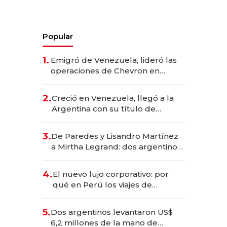
Popular
1.
Emigró de Venezuela, lideró las
operaciones de Chevron en
EE.UU. y hoy es la única mujer
CEO en Vaca Muerta
2.
Creció en Venezuela, llegó a la
Argentina con su título de
abogado y construyó un imperio
gastronómico que revoluciona
3.
De Paredes y Lisandro Martínez
las marcas "fast premium"
a Mirtha Legrand: dos argentinos
impulsan el negocio del wellness
deportivo y el cuidado corporal
4.
El nuevo lujo corporativo: por
qué en Perú los viajes de
negocios dejan de ser reuniones
para convertirse en experiencias
5.
Dos argentinos levantaron US$
transformadoras
6,2 millones de la mano de