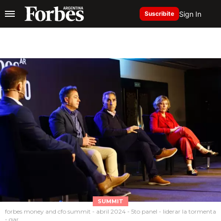
Sign In
Suscribite
SUMMIT
forbes money and cfo summit - abril 2024 - 5to panel - liderar la tormenta
- gar