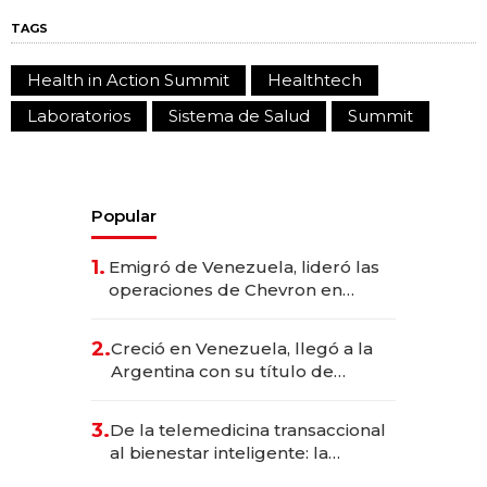
TAGS
Health in Action Summit
Healthtech
Laboratorios
Sistema de Salud
Summit
Popular
1.
Emigró de Venezuela, lideró las
operaciones de Chevron en
EE.UU. y hoy es la única mujer
CEO en Vaca Muerta
2.
Creció en Venezuela, llegó a la
Argentina con su título de
abogado y construyó un imperio
gastronómico que revoluciona
3.
De la telemedicina transaccional
las marcas "fast premium"
al bienestar inteligente: la
evolución de doc24 para