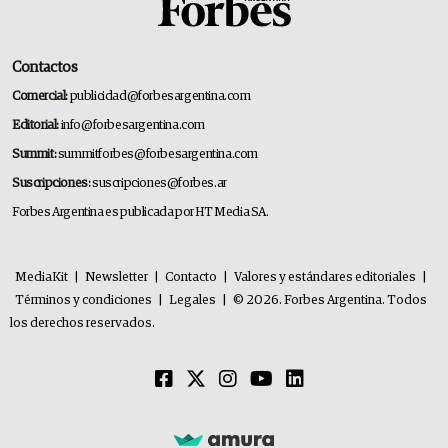
Contactos
Comercial:
publicidad@forbesargentina.com
Editorial:
info@forbesargentina.com
Summit:
summitforbes@forbesargentina.com
Suscripciones:
suscripciones@forbes.ar
Forbes Argentina es publicada por HT Media SA.
MediaKit
|
Newsletter
|
Contacto
|
Valores y estándares editoriales
|
Términos y condiciones
|
Legales
|
© 2026. Forbes Argentina. Todos
los derechos reservados.