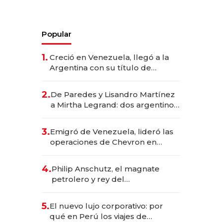
Popular
1.
Creció en Venezuela, llegó a la
Argentina con su título de
abogado y construyó un imperio
gastronómico que revoluciona
2.
De Paredes y Lisandro Martínez
las marcas "fast premium"
a Mirtha Legrand: dos argentinos
impulsan el negocio del wellness
deportivo y el cuidado corporal
3.
Emigró de Venezuela, lideró las
operaciones de Chevron en
EE.UU. y hoy es la única mujer
CEO en Vaca Muerta
4.
Philip Anschutz, el magnate
petrolero y rey del
entretenimiento que va por la
licitación de Tecnópolis junto a
5.
El nuevo lujo corporativo: por
Fénix
qué en Perú los viajes de