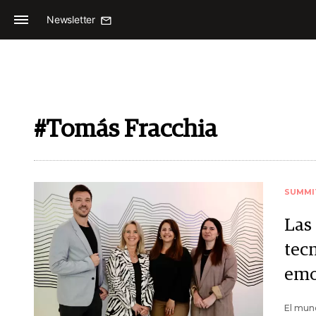
Newsletter
#Tomás Fracchia
SUMMI
Las
tec
emo
El mund