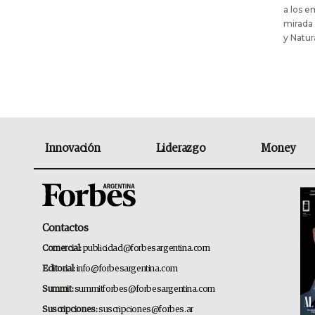
a los e
mirada 
y Natur
Innovación
Liderazgo
Money
Contactos
Comercial:
publicidad@forbesargentina.com
Editorial:
info@forbesargentina.com
Summit:
summitforbes@forbesargentina.com
Suscripciones:
suscripciones@forbes.ar