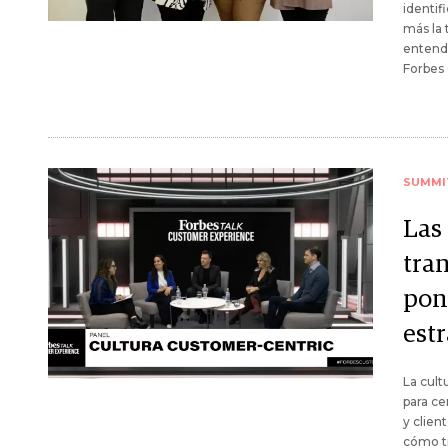
identif
más la 
entende
Forbes
SUMMI
Las
tran
pone
est
La cult
para ce
y clien
cómo tr