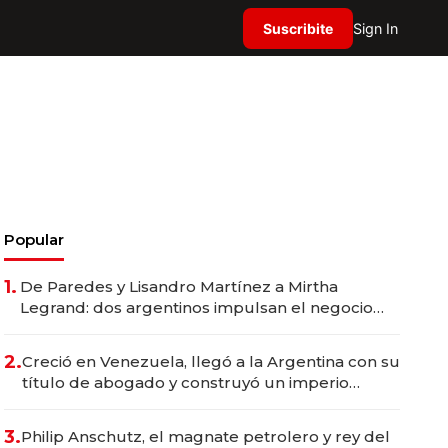
Suscribite
Sign In
Popular
1.
De Paredes y Lisandro Martínez a Mirtha
Legrand: dos argentinos impulsan el negocio
del wellness deportivo y el cuidado corporal
2.
Creció en Venezuela, llegó a la Argentina con su
título de abogado y construyó un imperio
gastronómico que revoluciona las marcas "fast
premium"
3.
Philip Anschutz, el magnate petrolero y rey del