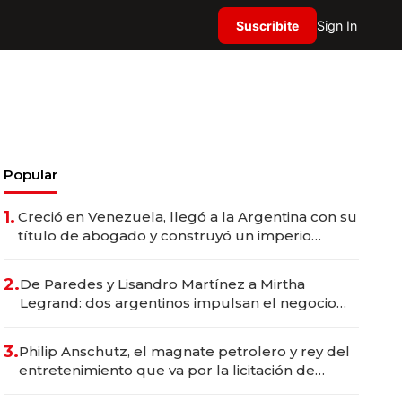
Suscribite
Sign In
Popular
1.
Creció en Venezuela, llegó a la Argentina con su
título de abogado y construyó un imperio
gastronómico que revoluciona las marcas "fast
premium"
2.
De Paredes y Lisandro Martínez a Mirtha
Legrand: dos argentinos impulsan el negocio
del wellness deportivo y el cuidado corporal
3.
Philip Anschutz, el magnate petrolero y rey del
entretenimiento que va por la licitación de
Tecnópolis junto a Fénix