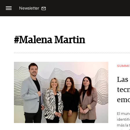
Newsletter
#Malena Martin
SUMMI
Las
tec
emo
El mund
identif
más la 