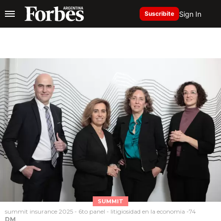
Sign In
Suscribite
SUMMIT
summit insurance 2025 - 6to panel - litigiosidad en la economia -74
DM