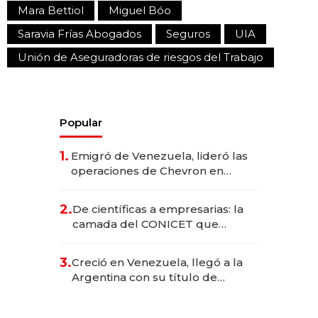
Mara Bettiol
Miguel Bóo
Saravia Frías Abogados
Seguros
UIA
Unión de Aseguradoras de riesgos del Trabajo
Popular
1.
Emigró de Venezuela, lideró las
operaciones de Chevron en
EE.UU. y hoy es la única mujer
CEO en Vaca Muerta
2.
De científicas a empresarias: la
camada del CONICET que
levantó más de US$ 40 millones
para fundar startups biotech
3.
Creció en Venezuela, llegó a la
Argentina con su título de
abogado y construyó un imperio
gastronómico que revoluciona