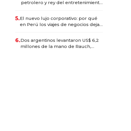
petrolero y rey del entretenimiento
que va por la licitación de
Tecnópolis junto a Fénix
5.
El nuevo lujo corporativo: por qué
en Perú los viajes de negocios dejan
de ser reuniones para convertirse
en experiencias transformadoras
6.
Dos argentinos levantaron US$ 6,2
millones de la mano de Rauch,
Englebienne y Woloski