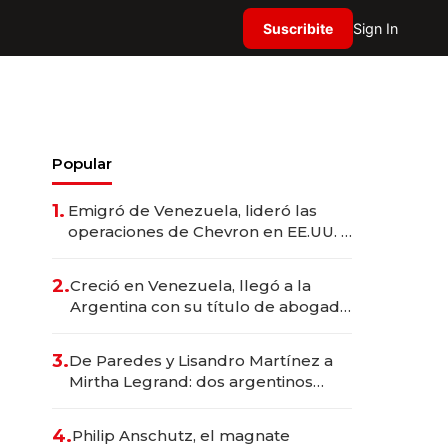
Suscribite
Sign In
Popular
1.
Emigró de Venezuela, lideró las
operaciones de Chevron en EE.UU. y
hoy es la única mujer CEO en Vaca
Muerta
2.
Creció en Venezuela, llegó a la
Argentina con su título de abogado
y construyó un imperio
gastronómico que revoluciona las
3.
De Paredes y Lisandro Martínez a
marcas "fast premium"
Mirtha Legrand: dos argentinos
impulsan el negocio del wellness
deportivo y el cuidado corporal
4.
Philip Anschutz, el magnate