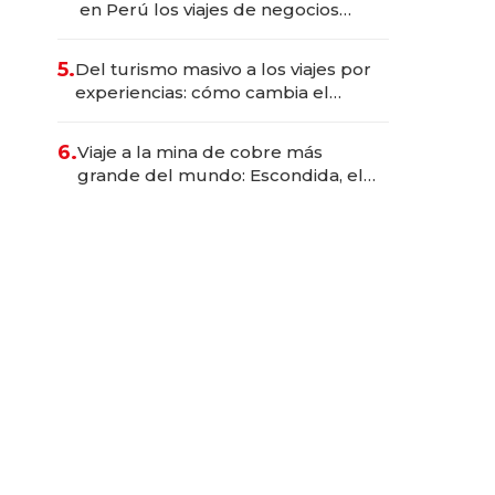
en Perú los viajes de negocios
dejan de ser reuniones para
convertirse en experiencias
5.
Del turismo masivo a los viajes por
transformadoras
experiencias: cómo cambia el
negocio de la asistencia al viajero
6.
Viaje a la mina de cobre más
grande del mundo: Escondida, el
gigante chileno que exporta US$
14.000 millones anuales