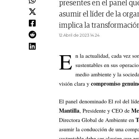
presentes en el panel que
asumir el líder de la org
implica la transformació
12 Abril de 2023 14.24
E
n la actualidad, cada vez s
sustentables en sus operaci
medio ambiente y la socieda
compromiso genuin
visión clara y
El panel denominado El rol del líde
Mantilla
Me
, Presidente y CEO de
T
Directora Global de Ambiente en
asumir la conducción de una compañ
sustentable debe ser alguien que en