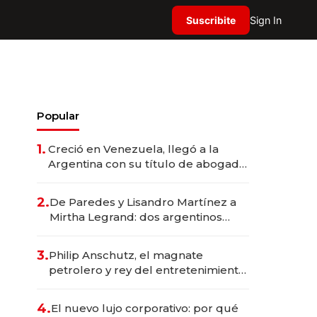
Suscribite
Sign In
Popular
1.
Creció en Venezuela, llegó a la
Argentina con su título de abogado
y construyó un imperio
gastronómico que revoluciona las
2.
De Paredes y Lisandro Martínez a
marcas "fast premium"
Mirtha Legrand: dos argentinos
impulsan el negocio del wellness
deportivo y el cuidado corporal
3.
Philip Anschutz, el magnate
petrolero y rey del entretenimiento
que va por la licitación de
Tecnópolis junto a Fénix
4.
El nuevo lujo corporativo: por qué