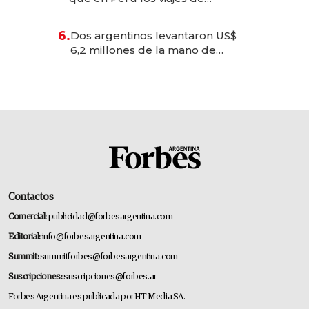
negocios dejan de ser reuniones
para convertirse en experiencias
6.
Dos argentinos levantaron US$
transformadoras
6,2 millones de la mano de
Rauch, Englebienne y Woloski
Contactos
Comercial:
publicidad@forbesargentina.com
Editorial:
info@forbesargentina.com
Summit:
summitforbes@forbesargentina.com
Suscripciones:
suscripciones@forbes.ar
Forbes Argentina es publicada por HT Media SA.