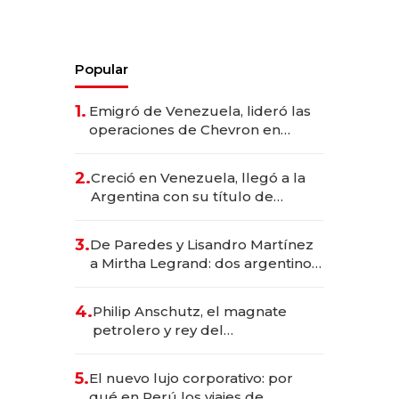
Popular
1.
Emigró de Venezuela, lideró las
operaciones de Chevron en
EE.UU. y hoy es la única mujer
CEO en Vaca Muerta
2.
Creció en Venezuela, llegó a la
Argentina con su título de
abogado y construyó un imperio
gastronómico que revoluciona
3.
De Paredes y Lisandro Martínez
las marcas "fast premium"
a Mirtha Legrand: dos argentinos
impulsan el negocio del wellness
deportivo y el cuidado corporal
4.
Philip Anschutz, el magnate
petrolero y rey del
entretenimiento que va por la
licitación de Tecnópolis junto a
5.
El nuevo lujo corporativo: por
Fénix
qué en Perú los viajes de