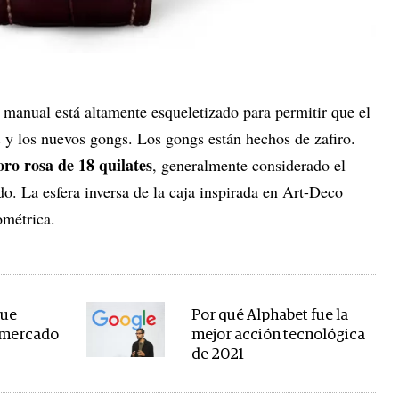
 manual está altamente esqueletizado para permitir que el
s y los nuevos gongs. Los gongs están hechos de zafiro.
oro rosa de 18 quilates
, generalmente considerado el
do. La esfera inversa de la caja inspirada en Art-Deco
ométrica.
que
Por qué Alphabet fue la
l mercado
mejor acción tecnológica
de 2021