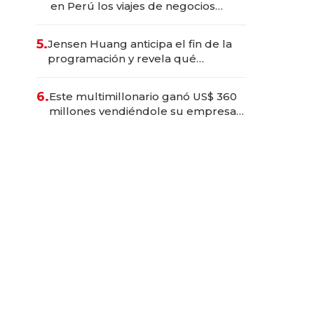
en Perú los viajes de negocios
dejan de ser reuniones para
convertirse en experiencias
5.
Jensen Huang anticipa el fin de la
transformadoras
programación y revela qué
aprender para trabajar con IA
6.
Este multimillonario ganó US$ 360
millones vendiéndole su empresa
de psicodélicos a Eli Lilly