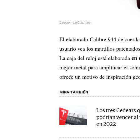
Jaeger-LeCoultre
El elaborado Calibre 944 de cuerda
usuario vea los martillos patentado
en 
La caja del reloj está elaborada
mejor metal para amplificar el soni
ofrece un motivo de inspiración ge
MIRA TAMBIÉN
Los tres Cedears 
podrían vencer a
en 2022