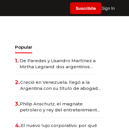
Suscribite
Sign In
Popular
1.
De Paredes y Lisandro Martínez a
Mirtha Legrand: dos argentinos
impulsan el negocio del wellness
deportivo y el cuidado corporal
2.
Creció en Venezuela, llegó a la
Argentina con su título de abogado
y construyó un imperio
gastronómico que revoluciona las
3.
Philip Anschutz, el magnate
marcas "fast premium"
petrolero y rey del entretenimiento
que va por la licitación de
Tecnópolis junto a Fénix
4.
El nuevo lujo corporativo: por qué