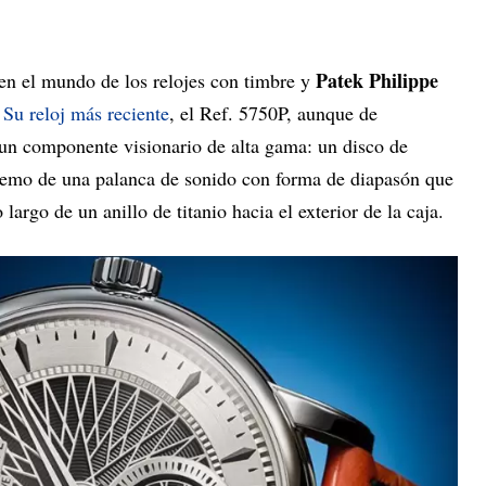
Patek Philippe
 en el mundo de los relojes con timbre y
.
Su reloj más reciente
, el Ref. 5750P, aunque de
n un componente visionario de alta gama: un disco de
xtremo de una palanca de sonido con forma de diapasón que
 largo de un anillo de titanio hacia el exterior de la caja.