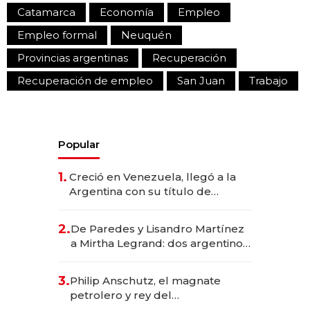
Catamarca
Economía
Empleo
Empleo formal
Neuquén
Provincias argentinas
Recuperación
Recuperación de empleo
San Juan
Trabajo
Popular
1.
Creció en Venezuela, llegó a la
Argentina con su título de
abogado y construyó un imperio
gastronómico que revoluciona
2.
De Paredes y Lisandro Martínez
las marcas "fast premium"
a Mirtha Legrand: dos argentinos
impulsan el negocio del wellness
deportivo y el cuidado corporal
3.
Philip Anschutz, el magnate
petrolero y rey del
entretenimiento que va por la