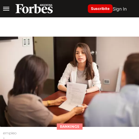
Sign In
Suscribite
RANKINGS
empleo
-