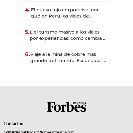
licitación de Tecnópolis junto a
4.
El nuevo lujo corporativo: por
Fénix
qué en Perú los viajes de
negocios dejan de ser reuniones
para convertirse en experiencias
5.
Del turismo masivo a los viajes
transformadoras
por experiencias: cómo cambia el
negocio de la asistencia al viajero
6.
Viaje a la mina de cobre más
grande del mundo: Escondida, el
gigante chileno que exporta US$
14.000 millones anuales
Contactos
Comercial:
publicidad@forbesargentina.com