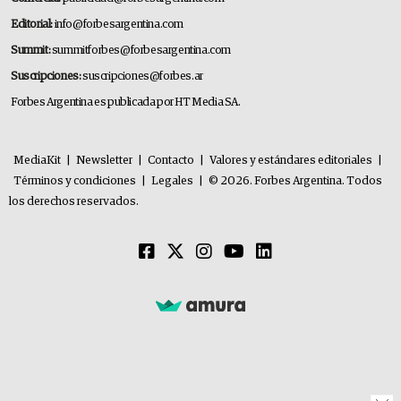
Editorial:
info@forbesargentina.com
Summit:
summitforbes@forbesargentina.com
Suscripciones:
suscripciones@forbes.ar
Forbes Argentina es publicada por HT Media SA.
MediaKit
|
Newsletter
|
Contacto
|
Valores y estándares editoriales
|
Términos y condiciones
|
Legales
|
© 2026. Forbes Argentina. Todos
los derechos reservados.