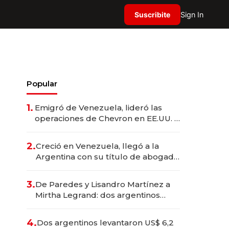
Suscribite
Sign In
Popular
1.
Emigró de Venezuela, lideró las
operaciones de Chevron en EE.UU. y
hoy es la única mujer CEO en Vaca
Muerta
2.
Creció en Venezuela, llegó a la
Argentina con su título de abogado
y construyó un imperio
gastronómico que revoluciona las
3.
De Paredes y Lisandro Martínez a
marcas "fast premium"
Mirtha Legrand: dos argentinos
impulsan el negocio del wellness
deportivo y el cuidado corporal
4.
Dos argentinos levantaron US$ 6,2