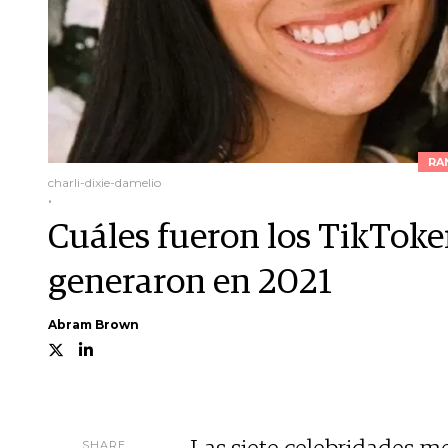
RA
charli-dixie-damelio
.
Cuáles fueron los TikToke
generaron en 2021
Abram Brown
SHARE