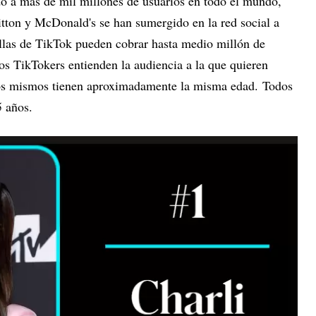
 a más de mil millones de usuarios en todo el mundo,
on y McDonald's se han sumergido en la red social a
rellas de TikTok pueden cobrar hasta medio millón de
os TikTokers entienden la audiencia a la que quieren
llos mismos tienen aproximadamente la misma edad. Todos
5 años.