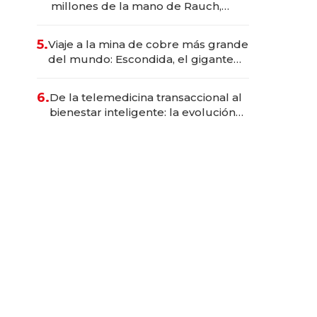
millones de la mano de Rauch,
Englebienne y Woloski
5.
Viaje a la mina de cobre más grande
del mundo: Escondida, el gigante
chileno que exporta US$ 14.000
millones anuales
6.
De la telemedicina transaccional al
bienestar inteligente: la evolución
de doc24 para transformar a las
organizaciones