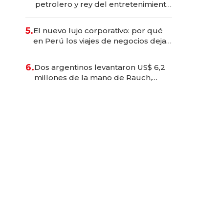
petrolero y rey del entretenimiento
que va por la licitación de
Tecnópolis junto a Fénix
5.
El nuevo lujo corporativo: por qué
en Perú los viajes de negocios dejan
de ser reuniones para convertirse
en experiencias transformadoras
6.
Dos argentinos levantaron US$ 6,2
millones de la mano de Rauch,
Englebienne y Woloski