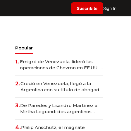
Suscribite
Sign In
Popular
1.
Emigró de Venezuela, lideró las
operaciones de Chevron en EE.UU. y
hoy es la única mujer CEO en Vaca
Muerta
2.
Creció en Venezuela, llegó a la
Argentina con su título de abogado
y construyó un imperio
gastronómico que revoluciona las
3.
De Paredes y Lisandro Martínez a
marcas "fast premium"
Mirtha Legrand: dos argentinos
impulsan el negocio del wellness
deportivo y el cuidado corporal
4.
Philip Anschutz, el magnate