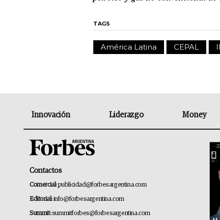
TAGS
América Latina
CEPAL
Innovación
Liderazgo
Money
Contactos
Comercial:
publicidad@forbesargentina.com
Editorial:
info@forbesargentina.com
Summit:
summitforbes@forbesargentina.com