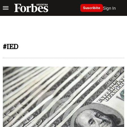
Sign In
Suscribite
#IED