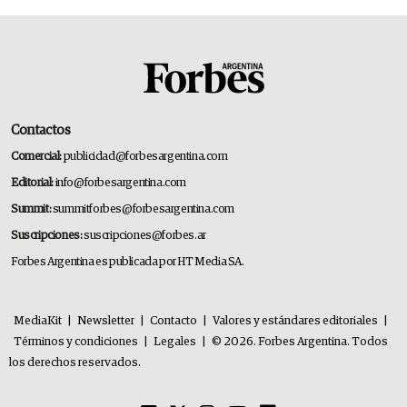
Contactos
Comercial:
publicidad@forbesargentina.com
Editorial:
info@forbesargentina.com
Summit:
summitforbes@forbesargentina.com
Suscripciones:
suscripciones@forbes.ar
Forbes Argentina es publicada por HT Media SA.
MediaKit
|
Newsletter
|
Contacto
|
Valores y estándares editoriales
|
Términos y condiciones
|
Legales
|
© 2026. Forbes Argentina. Todos
los derechos reservados.