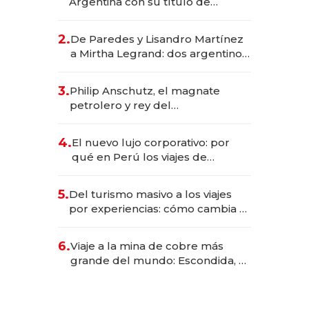
Argentina con su título de
abogado y construyó un imperio
gastronómico que revoluciona
2.
De Paredes y Lisandro Martínez
las marcas "fast premium"
a Mirtha Legrand: dos argentinos
impulsan el negocio del wellness
deportivo y el cuidado corporal
3.
Philip Anschutz, el magnate
petrolero y rey del
entretenimiento que va por la
licitación de Tecnópolis junto a
4.
El nuevo lujo corporativo: por
Fénix
qué en Perú los viajes de
negocios dejan de ser reuniones
para convertirse en experiencias
5.
Del turismo masivo a los viajes
transformadoras
por experiencias: cómo cambia el
negocio de la asistencia al viajero
6.
Viaje a la mina de cobre más
grande del mundo: Escondida, el
gigante chileno que exporta US$
14.000 millones anuales