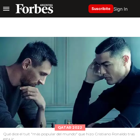
Sign In
Suscribite
QATAR 2022
Qué dice el tuit "más popular del mundo" que hizo Cristiano Ronaldo tras
esta ic