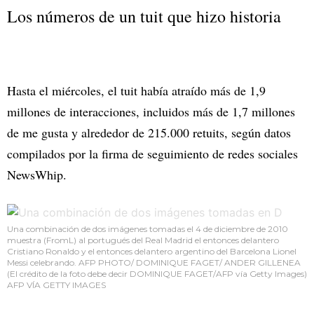
Los números de un tuit que hizo historia
Hasta el miércoles, el tuit había atraído más de 1,9
millones de interacciones, incluidos más de 1,7 millones
de me gusta y alrededor de 215.000 retuits, según datos
compilados por la firma de seguimiento de redes sociales
NewsWhip.
Una combinación de dos imágenes tomadas el 4 de diciembre de 2010
muestra (FromL) al portugués del Real Madrid el entonces delantero
Cristiano Ronaldo y el entonces delantero argentino del Barcelona Lionel
Messi celebrando. AFP PHOTO/ DOMINIQUE FAGET/ ANDER GILLENEA
(El crédito de la foto debe decir DOMINIQUE FAGET/AFP vía Getty Images)
AFP VÍA GETTY IMAGES