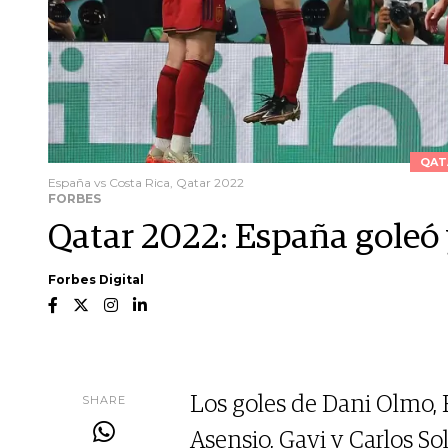
QAT
España vs Costa Rica, Qatar 2022
FORBES
Qatar 2022: España goleó 
Forbes Digital
SHARE
Los goles de Dani Olmo, F
Asensio, Gavi y Carlos Sol