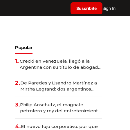
Suscribite
Sign In
Popular
1.
Creció en Venezuela, llegó a la
Argentina con su título de abogado
y construyó un imperio
gastronómico que revoluciona las
2.
De Paredes y Lisandro Martínez a
marcas "fast premium"
Mirtha Legrand: dos argentinos
impulsan el negocio del wellness
deportivo y el cuidado corporal
3.
Philip Anschutz, el magnate
petrolero y rey del entretenimiento
que va por la licitación de
Tecnópolis junto a Fénix
4.
El nuevo lujo corporativo: por qué