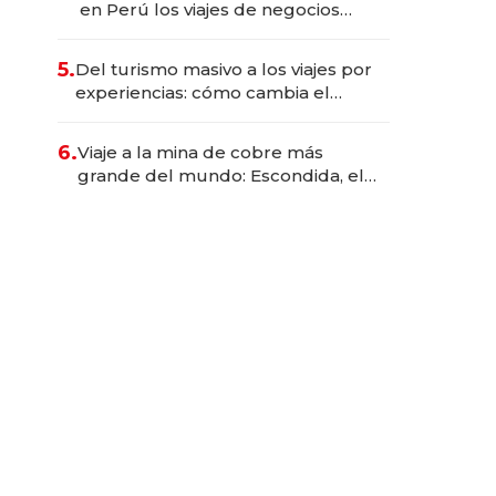
en Perú los viajes de negocios
dejan de ser reuniones para
convertirse en experiencias
5.
Del turismo masivo a los viajes por
transformadoras
experiencias: cómo cambia el
negocio de la asistencia al viajero
6.
Viaje a la mina de cobre más
grande del mundo: Escondida, el
gigante chileno que exporta US$
14.000 millones anuales