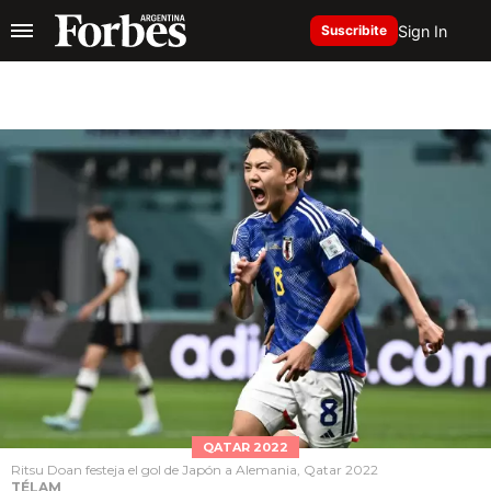
Sign In
Suscribite
QATAR 2022
Ritsu Doan festeja el gol de Japón a Alemania, Qatar 2022
TÉLAM