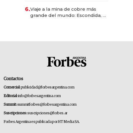
6.
Viaje a la mina de cobre más
grande del mundo: Escondida, el
gigante chileno que exporta US$
14.000 millones anuales
Contactos
Comercial:
publicidad@forbesargentina.com
Editorial:
info@forbesargentina.com
Summit:
summitforbes@forbesargentina.com
Suscripciones:
suscripciones@forbes.ar
Forbes Argentina es publicada por HT Media SA.