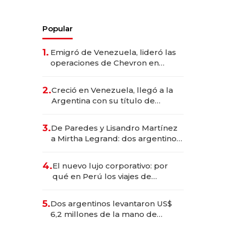
Popular
1.
Emigró de Venezuela, lideró las
operaciones de Chevron en
EE.UU. y hoy es la única mujer
CEO en Vaca Muerta
2.
Creció en Venezuela, llegó a la
Argentina con su título de
abogado y construyó un imperio
gastronómico que revoluciona
3.
De Paredes y Lisandro Martínez
las marcas "fast premium"
a Mirtha Legrand: dos argentinos
impulsan el negocio del wellness
deportivo y el cuidado corporal
4.
El nuevo lujo corporativo: por
qué en Perú los viajes de
negocios dejan de ser reuniones
para convertirse en experiencias
5.
Dos argentinos levantaron US$
transformadoras
6,2 millones de la mano de
Rauch, Englebienne y Woloski