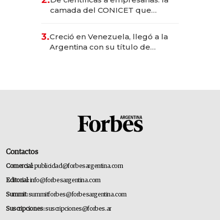
2.
camada del CONICET que
levantó más de US$ 40 millones
para fundar startups biotech
3.
Creció en Venezuela, llegó a la
Argentina con su título de
abogado y construyó un imperio
gastronómico que revoluciona
las marcas "fast premium"
Contactos
Comercial:
publicidad@forbesargentina.com
Editorial:
info@forbesargentina.com
Summit:
summitforbes@forbesargentina.com
Suscripciones:
suscripciones@forbes.ar