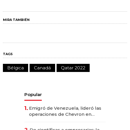
MIRA TAMBIÉN
TAGS
Bélgica
Canadá
Qatar 2022
Popular
1.
Emigró de Venezuela, lideró las
operaciones de Chevron en
EE.UU. y hoy es la única mujer
CEO en Vaca Muerta
De científicas a empresarias: la