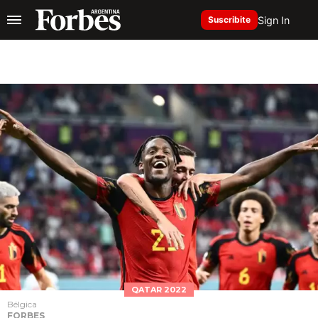
Sign In
Suscribite
QATAR 2022
Bélgica
FORBES